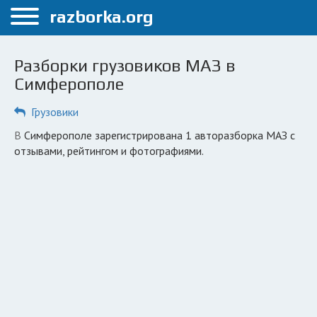
Меню
razborka.org
Главная
Разборки грузовиков МАЗ в
Симферополь
Симферополе
ПОЛЬЗОВАТЕЛЯМ
Грузовики
Каталог разборок
в Симферополе зарегистрирована 1 авторазборка МАЗ с
отзывами, рейтингом и фотографиями.
Вопрос автоюристу
Поиск деталей
КОМПАНИЯМ
Личный кабинет
Добавить компанию
Добавить авто в разбор