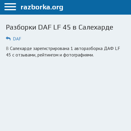
Меню
razborka.org
Главная
Разборки DAF LF 45 в Салехарде
Салехард
DAF
ПОЛЬЗОВАТЕЛЯМ
в Салехарде зарегистрирована 1 авторазборка ДАФ LF
Каталог разборок
45 с отзывами, рейтингом и фотографиями.
Вопрос автоюристу
Поиск деталей
КОМПАНИЯМ
Личный кабинет
Добавить компанию
Добавить авто в разбор