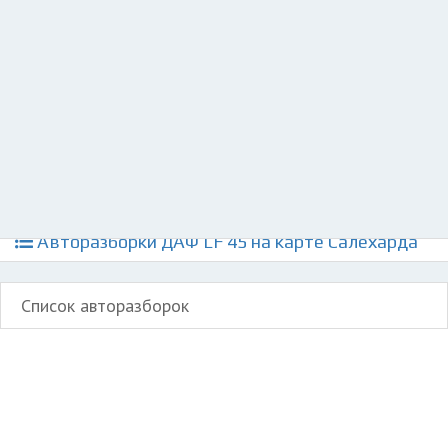
Разместить рекламу
Техподдержка
© 2026 Все права защищены
Авторазборки ДАФ LF 45 на карте Салехарда
Список авторазборок