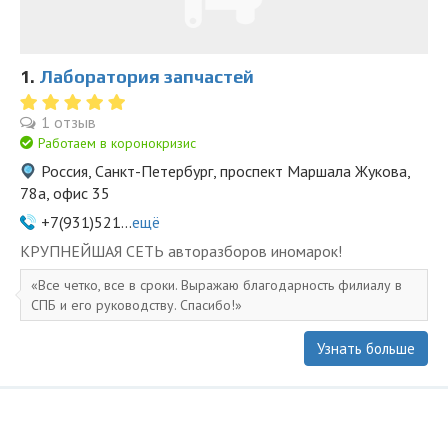
1.
Лаборатория запчастей
1 отзыв
Работаем в коронокризис
Россия, Санкт-Петербург, проспект Маршала Жукова,
78а, офис 35
+7(931)521...
ещё
KPУПНЕЙШAЯ СЕTЬ aвторазбopов иномapoк!
Все четко, все в сроки. Выражаю благодарность филиалу в
СПБ и его руководству. Спасибо!
Узнать больше