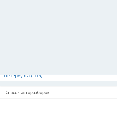
Добавить авто в разбор
Разместить рекламу
Техподдержка
© 2026 Все права защищены
Авторазборки Сатурн Аура на карте Санкт-
Петербурга (СПб)
Список авторазборок