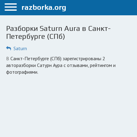
Меню
razborka.org
Главная
Разборки Saturn Aura в Санкт-
Санкт-Петербург
Петербурге (СПб)
ПОЛЬЗОВАТЕЛЯМ
Saturn
Каталог разборок
в Санкт-Петербурге (СПб) зарегистрированы 2
авторазборки Сатурн Аура с отзывами, рейтингом и
Автосервисы
фотографиями.
Вопрос автоюристу
Поиск деталей
КОМПАНИЯМ
Личный кабинет
Добавить компанию