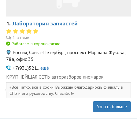
1.
Лаборатория запчастей
1 отзыв
Работаем в коронокризис
Россия, Санкт-Петербург, проспект Маршала Жукова,
78а, офис 35
+7(931)521...
ещё
KPУПНЕЙШAЯ СЕTЬ aвторазбopов иномapoк!
Все четко, все в сроки. Выражаю благодарность филиалу в
СПБ и его руководству. Спасибо!
Узнать больше