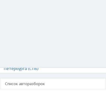
Добавить авто в разбор
Разместить рекламу
Техподдержка
© 2026 Все права защищены
Авторазборки Сантана PS10 на карте Санкт-
Петербурга (СПб)
Список авторазборок