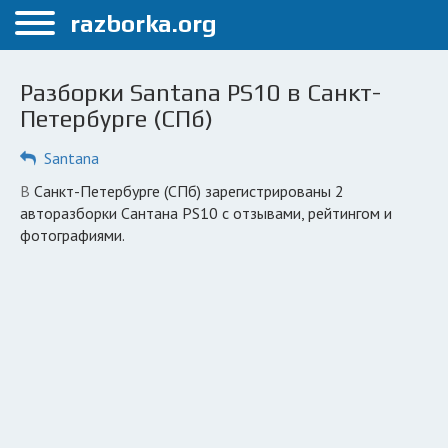
Меню
razborka.org
Главная
Разборки Santana PS10 в Санкт-
Санкт-Петербург
Петербурге (СПб)
ПОЛЬЗОВАТЕЛЯМ
Santana
Каталог разборок
в Санкт-Петербурге (СПб) зарегистрированы 2
авторазборки Сантана PS10 с отзывами, рейтингом и
Автосервисы
фотографиями.
Вопрос автоюристу
Поиск деталей
КОМПАНИЯМ
Личный кабинет
Добавить компанию