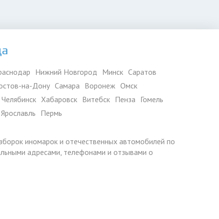
да
раснодар
Нижний Новгород
Минск
Саратов
остов-на-Дону
Самара
Воронеж
Омск
Челябинск
Хабаровск
Витебск
Пенза
Гомель
Ярославль
Пермь
азборок иномарок и отечественных автомобилей по
уальными адресами, телефонами и отзывами о