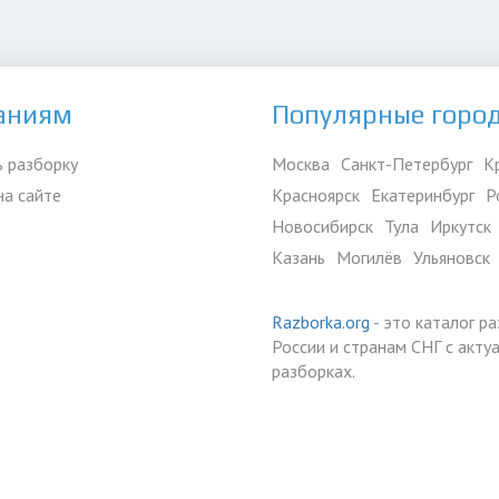
аниям
Популярные горо
 разборку
Москва
Санкт-Петербург
К
на сайте
Красноярск
Екатеринбург
Р
Новосибирск
Тула
Иркутск
Казань
Могилёв
Ульяновск
Razborka.org
- это каталог р
России и странам СНГ с акт
разборках.