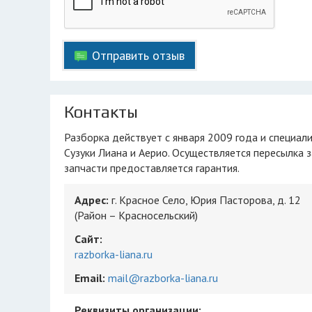
Отправить отзыв
Контакты
Разборка действует с января 2009 года и специализируется только на Suzuki Liana и Aerio.Б/у и новые запчасти только для
Сузуки Лиана и Аерио. Осуществляется пересылка за
запчасти предоставляется гарантия.
Адрес:
г. Красное Село, Юрия Пасторова, д. 12
(Район – Красносельский)
Сайт:
razborka-liana.ru
Email:
mail@razborka-liana.ru
Реквизиты организации: