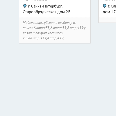
г. Санкт-Петербург,
г. С
Старообрядческая дом 2Б
дом 17
Модераторы,уберите разборку из
поиска&amp;#33;&amp;#33;&amp;#33;у
казан телефон частного
лица&amp;#33;&amp;#33;