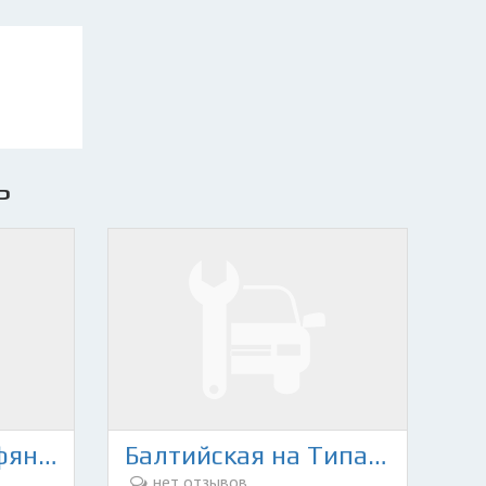
ь
Разборка на Торфяной дороге 23
Балтийская на Типанова
нет отзывов