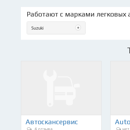
Работают с марками легковых 
+
Suzuki
Автоскансервис
Auto
4 отзыва
нет