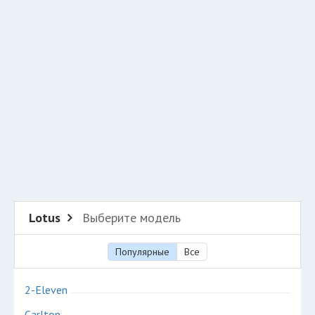
Добавить авто в разбор
Разместить рекламу
Техподдержка
© 2026 Все права защищены
Lotus
Выберите модель
Популярные
Все
2-Eleven
Carlton