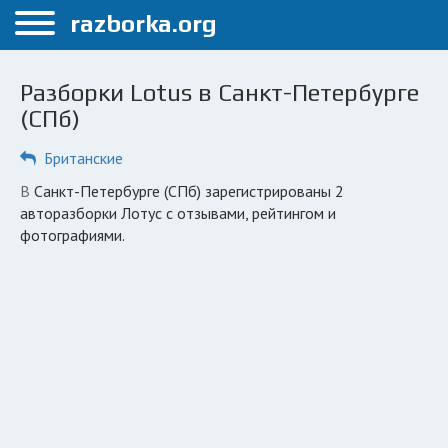
Меню
razborka.org
Главная
Разборки Lotus в Санкт-Петербурге
Санкт-Петербург
(СПб)
ПОЛЬЗОВАТЕЛЯМ
Британские
Каталог разборок
в Санкт-Петербурге (СПб) зарегистрированы 2
авторазборки Лотус с отзывами, рейтингом и
Автосервисы
фотографиями.
Вопрос автоюристу
Поиск деталей
КОМПАНИЯМ
Личный кабинет
Добавить компанию