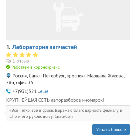
1.
Лаборатория запчастей
1 отзыв
Работаем в коронокризис
Россия, Санкт-Петербург, проспект Маршала Жукова,
78а, офис 35
+7(931)521...
ещё
KPУПНЕЙШAЯ СЕTЬ aвторазбopов иномapoк!
Все четко, все в сроки. Выражаю благодарность филиалу в
СПБ и его руководству. Спасибо!
Узнать больше