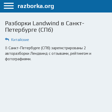
Меню
razborka.org
Главная
Разборки Landwind в Санкт-
Санкт-Петербург
Петербурге (СПб)
ПОЛЬЗОВАТЕЛЯМ
Китайские
Каталог разборок
в Санкт-Петербурге (СПб) зарегистрированы 2
авторазборки Лендвинд с отзывами, рейтингом и
Автосервисы
фотографиями.
Вопрос автоюристу
Поиск деталей
КОМПАНИЯМ
Личный кабинет
Добавить компанию