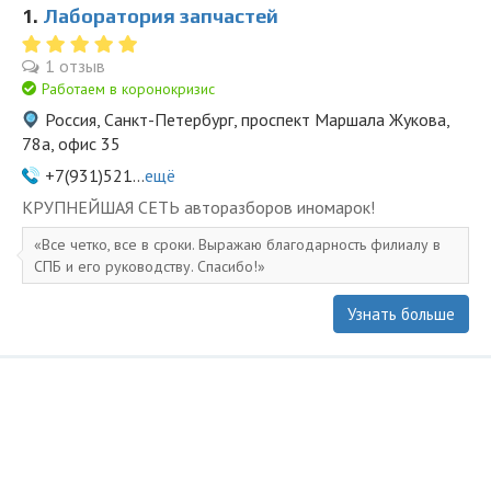
1.
Лаборатория запчастей
1 отзыв
Работаем в коронокризис
Россия, Санкт-Петербург, проспект Маршала Жукова,
78а, офис 35
+7(931)521...
ещё
KPУПНЕЙШAЯ СЕTЬ aвторазбopов иномapoк!
Все четко, все в сроки. Выражаю благодарность филиалу в
СПБ и его руководству. Спасибо!
Узнать больше