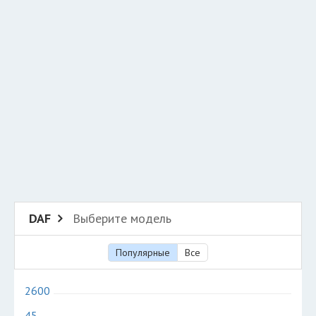
Добавить авто в разбор
Разместить рекламу
Техподдержка
© 2026 Все права защищены
DAF
Выберите модель
Популярные
Все
2600
45