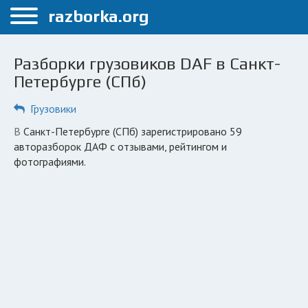
Меню
razborka.org
Главная
Разборки грузовиков DAF в Санкт-
Санкт-Петербург
Петербурге (СПб)
ПОЛЬЗОВАТЕЛЯМ
Грузовики
Каталог разборок
в Санкт-Петербурге (СПб) зарегистрировано 59
авторазборок ДАФ с отзывами, рейтингом и
Автосервисы
фотографиями.
Вопрос автоюристу
Поиск деталей
КОМПАНИЯМ
Личный кабинет
Добавить компанию