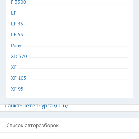
F 3300
LF
LF 45
LF 55
Pony
XD 370
XF
XF 105
XF 95
Авторазборки грузовиков ДАФ на карте
Санкт-Петербурга (СПб)
Список авторазборок