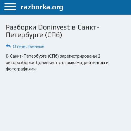
Меню
razborka.org
Главная
Разборки Doninvest в Санкт-
Санкт-Петербург
Петербурге (СПб)
ПОЛЬЗОВАТЕЛЯМ
Отечественные
Каталог разборок
в Санкт-Петербурге (СПб) зарегистрированы 2
авторазборки Донинвест с отзывами, рейтингом и
Автосервисы
фотографиями.
Вопрос автоюристу
Поиск деталей
КОМПАНИЯМ
Личный кабинет
Добавить компанию