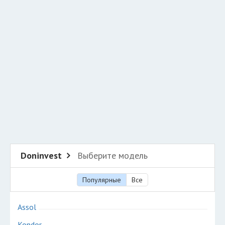
Добавить авто в разбор
Разместить рекламу
Техподдержка
© 2026 Все права защищены
Doninvest
Выберите модель
Популярные
Все
Assol
Kondor