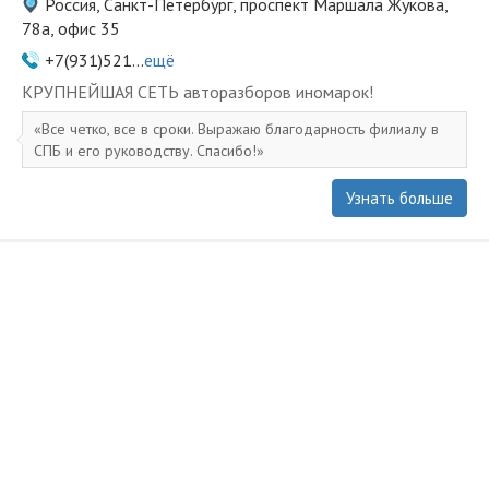
Россия, Санкт-Петербург, проспект Маршала Жукова,
78а, офис 35
+7(931)521...
ещё
KPУПНЕЙШAЯ СЕTЬ aвторазбopов иномapoк!
Все четко, все в сроки. Выражаю благодарность филиалу в
СПБ и его руководству. Спасибо!
Узнать больше