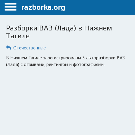
Меню
razborka.org
Главная
Разборки ВАЗ (Лада) в Нижнем
Нижний Тагил
Тагиле
ПОЛЬЗОВАТЕЛЯМ
Отечественные
Каталог разборок
в Нижнем Тагиле зарегистрированы 3 авторазборки ВАЗ
(Лада) с отзывами, рейтингом и фотографиями.
Автосервисы
Вопрос автоюристу
Поиск деталей
КОМПАНИЯМ
Личный кабинет
Добавить компанию