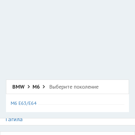
Добавить авто в разбор
Разместить рекламу
Техподдержка
© 2026 Все права защищены
BMW
M6
Выберите поколение
M6 E63/E64
Авторазборки БМВ М6 на карте Нижнего
Тагила