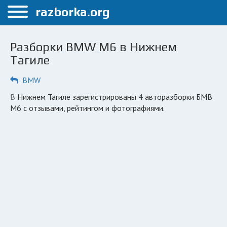
Меню
razborka.org
Главная
Разборки BMW M6 в Нижнем
Нижний Тагил
Тагиле
ПОЛЬЗОВАТЕЛЯМ
BMW
Каталог разборок
в Нижнем Тагиле зарегистрированы 4 авторазборки БМВ
М6 с отзывами, рейтингом и фотографиями.
Автосервисы
Вопрос автоюристу
Поиск деталей
КОМПАНИЯМ
Личный кабинет
Добавить компанию