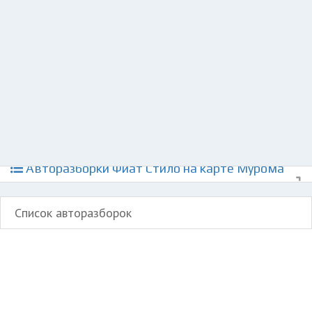
Разместить рекламу
Техподдержка
© 2026 Все права защищены
Авторазборки Фиат Стило на карте Мурома
Список авторазборок