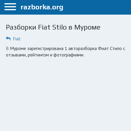
Меню
razborka.org
Главная
Разборки Fiat Stilo в Муроме
Муром
Fiat
ПОЛЬЗОВАТЕЛЯМ
в Муроме зарегистрирована 1 авторазборка Фиат Стило с
Каталог разборок
отзывами, рейтингом и фотографиями.
Вопрос автоюристу
Поиск деталей
КОМПАНИЯМ
Личный кабинет
Добавить компанию
Добавить авто в разбор