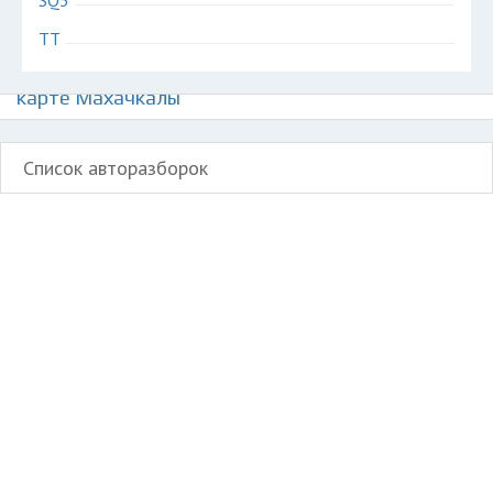
SQ5
TT
Авторазборки немецких автомобилей Ауди на
карте Махачкалы
Список авторазборок