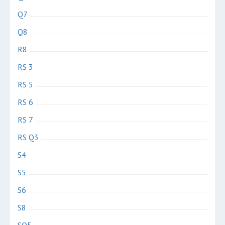
Q7
Q8
R8
RS 3
RS 5
RS 6
RS 7
RS Q3
S4
S5
S6
S8