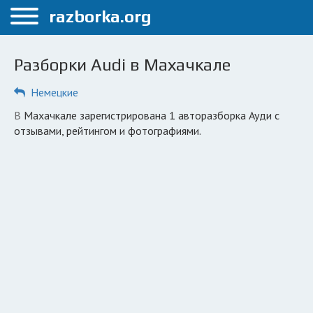
Меню
razborka.org
Главная
Разборки Audi в Махачкале
Махачкала
Немецкие
ПОЛЬЗОВАТЕЛЯМ
в Махачкале зарегистрирована 1 авторазборка Ауди с
Каталог разборок
отзывами, рейтингом и фотографиями.
Вопрос автоюристу
Поиск деталей
КОМПАНИЯМ
Личный кабинет
Добавить компанию
Добавить авто в разбор