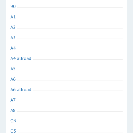
90
A1
A2
A3
A4
A4 allroad
A5
A6
A6 allroad
A7
A8
Q3
Q5