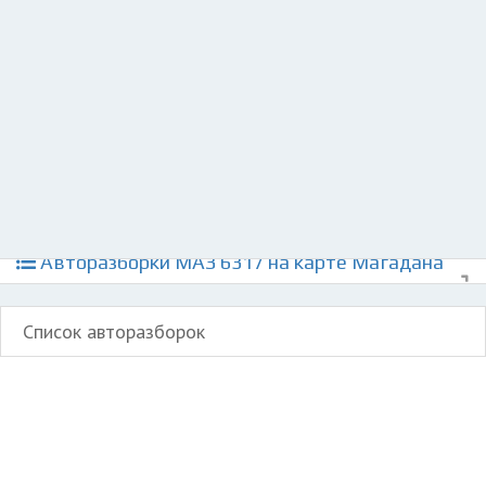
Разместить рекламу
Техподдержка
© 2026 Все права защищены
Авторазборки МАЗ 6317 на карте Магадана
Список авторазборок