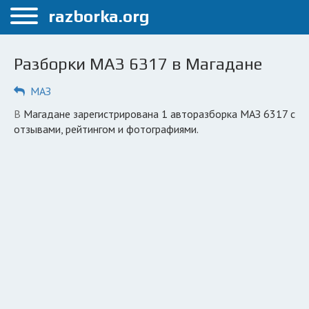
Меню
razborka.org
Главная
Разборки МАЗ 6317 в Магадане
Магадан
МАЗ
ПОЛЬЗОВАТЕЛЯМ
в Магадане зарегистрирована 1 авторазборка МАЗ 6317 с
Каталог разборок
отзывами, рейтингом и фотографиями.
Вопрос автоюристу
Поиск деталей
КОМПАНИЯМ
Личный кабинет
Добавить компанию
Добавить авто в разбор