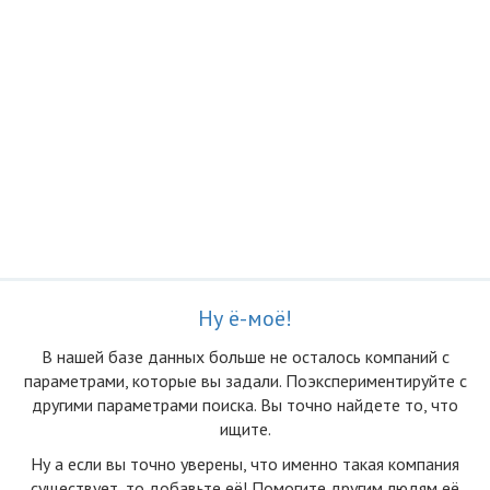
Ну ё-моё!
В нашей базе данных больше не осталоcь компаний с
параметрами, которые вы задали. Поэкспериментируйте с
другими параметрами поиска. Вы точно найдете то, что
ищите.
Ну а если вы точно уверены, что именно такая компания
существует, то добавьте её! Помогите другим людям её