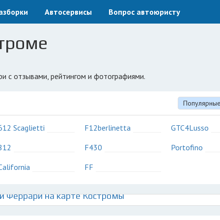
азборки
Автосервисы
Вопрос автоюристу
строме
ри с отзывами, рейтингом и фотографиями.
Популярны
612 Scaglietti
F12berlinetta
GTC4Lusso
812
F430
Portofino
California
FF
й Феррари на карте Костромы