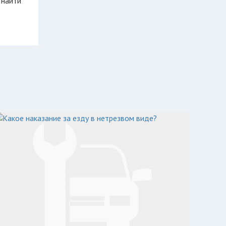
 найти