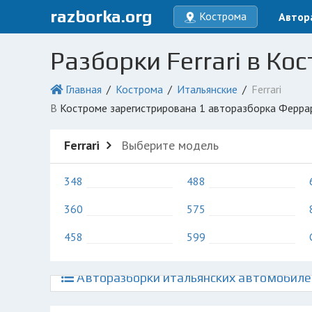
razborka.org
Кострома
Автор
Разборки Ferrari в Ко
Главная
Кострома
Итальянские
Ferrari
в Костроме зарегистрирована 1 авторазборка Ферра
Ferrari
Выберите модель
348
488
360
575
458
599
Авторазборки итальянских автомобиле