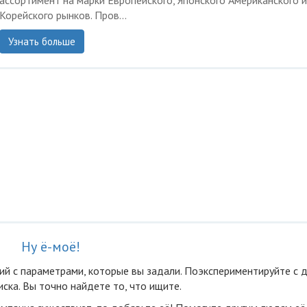
ассортимент на марки Европейского, Японского Американского и
Корейского рынков. Пров...
Узнать больше
Ну ё-моё!
ий с параметрами, которые вы задали. Поэкспериментируйте с 
ска. Вы точно найдете то, что ищите.