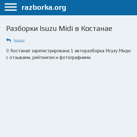
Меню
razborka.org
Главная
Разборки Isuzu Midi в Костанае
Костанай
Isuzu
ПОЛЬЗОВАТЕЛЯМ
в Костанае зарегистрирована 1 авторазборка Исузу Миди
Каталог разборок
с отзывами, рейтингом и фотографиями.
Вопрос автоюристу
Поиск деталей
КОМПАНИЯМ
Личный кабинет
Добавить компанию
Добавить авто в разбор