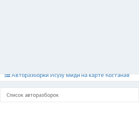
Разместить рекламу
Техподдержка
© 2026 Все права защищены
Авторазборки Исузу Миди на карте Костаная
Список авторазборок