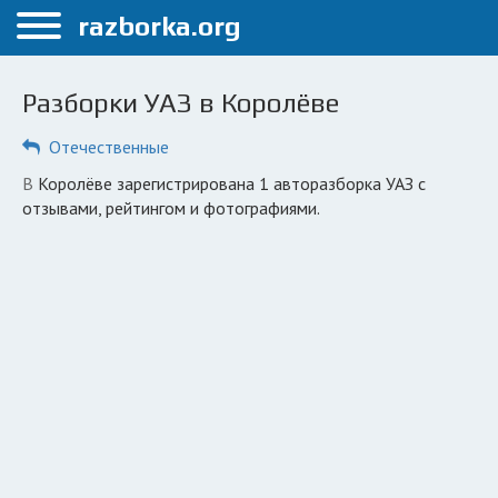
Меню
razborka.org
Главная
Разборки УАЗ в Королёве
Королёв
Отечественные
ПОЛЬЗОВАТЕЛЯМ
в Королёве зарегистрирована 1 авторазборка УАЗ с
Каталог разборок
отзывами, рейтингом и фотографиями.
Автосервисы
Вопрос автоюристу
Поиск деталей
КОМПАНИЯМ
Личный кабинет
Добавить компанию