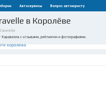
зборки
Автосервисы
Вопрос автоюристу
avelle в Королёве
Caravelle
т Каравелла с отзывами, рейтингом и фотографиями.
рте Королёва