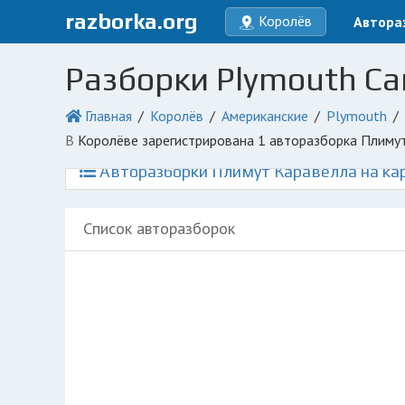
razborka.org
Королёв
Автора
Разборки Plymouth Car
Главная
Королёв
Американские
Plymouth
в Королёве зарегистрирована 1 авторазборка Плиму
Авторазборки Плимут Каравелла на ка
Список авторазборок