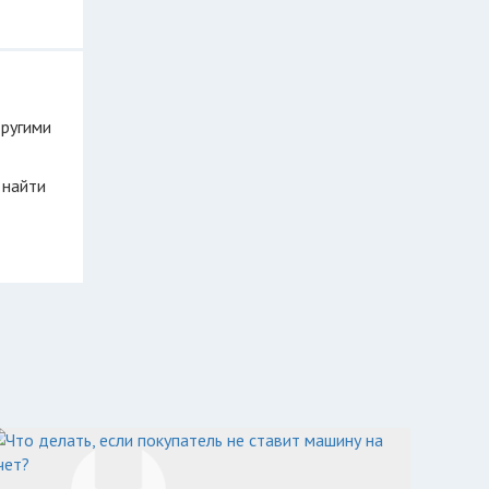
другими
 найти