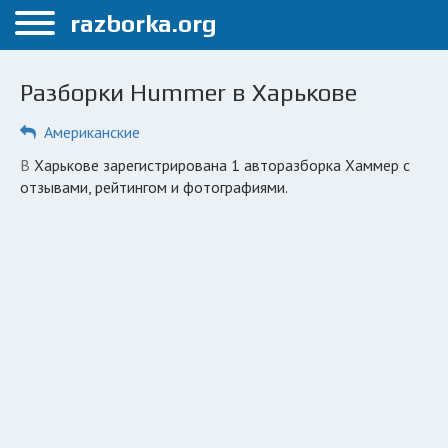
Меню
razborka.org
Главная
Разборки Hummer в Харькове
Харьков
Американские
ПОЛЬЗОВАТЕЛЯМ
в Харькове зарегистрирована 1 авторазборка Хаммер с
Каталог разборок
отзывами, рейтингом и фотографиями.
Вопрос автоюристу
Поиск деталей
КОМПАНИЯМ
Личный кабинет
Добавить компанию
Добавить авто в разбор