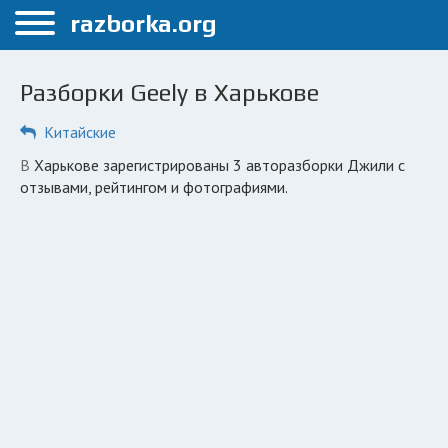
Меню
razborka.org
Главная
Разборки Geely в Харькове
Харьков
Китайские
ПОЛЬЗОВАТЕЛЯМ
в Харькове зарегистрированы 3 авторазборки Джили с
Каталог разборок
отзывами, рейтингом и фотографиями.
Вопрос автоюристу
Поиск деталей
КОМПАНИЯМ
Личный кабинет
Добавить компанию
Добавить авто в разбор