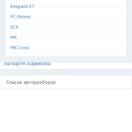
Emgrand X7
FC (Vision)
GC6
MK
MK Cross
Авторазборки китайских автомобилей Джили
на карте Харькова
Список авторазборок