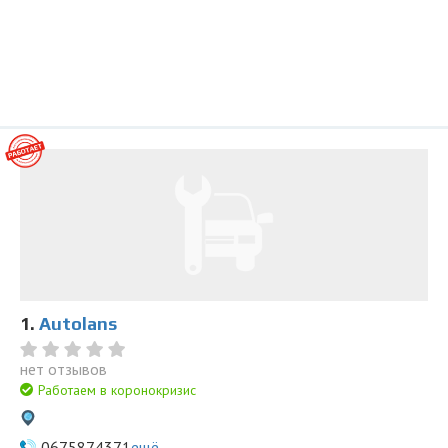
1.
Autоlans
нет отзывов
Работаем в коронокризис
0675874371
ещё