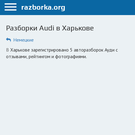
Меню
razborka.org
Главная
Разборки Audi в Харькове
Харьков
Немецкие
ПОЛЬЗОВАТЕЛЯМ
в Харькове зарегистрировано 5 авторазборок Ауди с
Каталог разборок
отзывами, рейтингом и фотографиями.
Вопрос автоюристу
Поиск деталей
КОМПАНИЯМ
Личный кабинет
Добавить компанию
Добавить авто в разбор