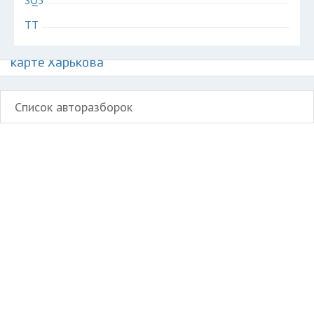
SQ5
TT
Авторазборки немецких автомобилей Ауди на
карте Харькова
Список авторазборок