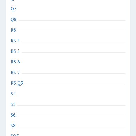
Q7
Q8
R8
RS 3
RS 5
RS 6
RS 7
RS Q3
S4
S5
S6
S8