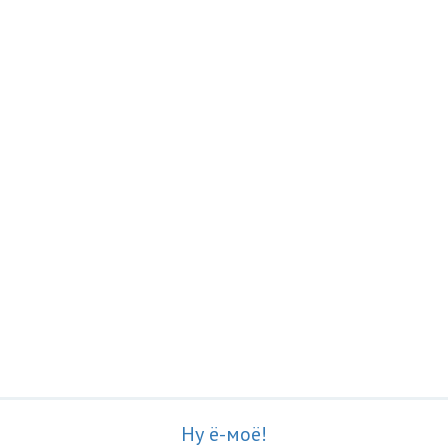
Ну ё-моё!