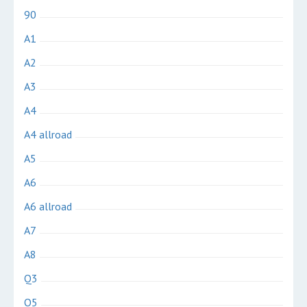
90
A1
A2
A3
A4
A4 allroad
A5
A6
A6 allroad
A7
A8
Q3
Q5