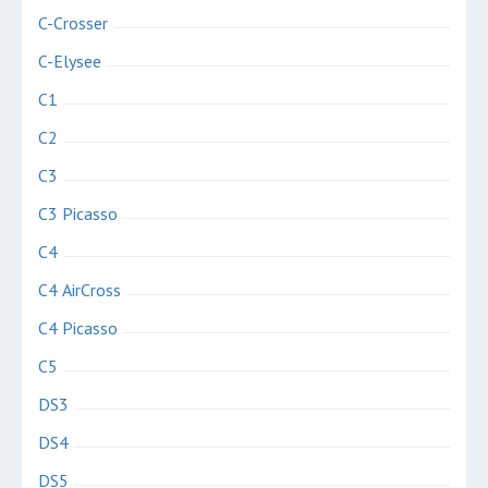
C-Crosser
C-Elysee
C1
C2
C3
C3 Picasso
C4
C4 AirCross
C4 Picasso
C5
DS3
DS4
DS5