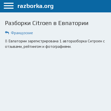
Меню
razborka.org
Главная
Разборки Citroen в Евпатории
Евпатория
Французские
ПОЛЬЗОВАТЕЛЯМ
в Евпатории зарегистрирована 1 авторазборка Ситроен с
Каталог разборок
отзывами, рейтингом и фотографиями.
Вопрос автоюристу
Поиск деталей
КОМПАНИЯМ
Личный кабинет
Добавить компанию
Добавить авто в разбор