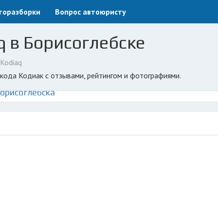
торазборки
Вопрос автоюристу
q в Борисоглебске
Kodiaq
Шкода Кодиак с отзывами, рейтингом и фотографиями.
орисоглебска