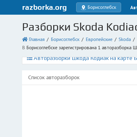
razborka.org
Борисоглебск
Ав
Разборки Skoda Kodia
Главная
Борисоглебск
Европейские
Skoda
в Борисоглебске зарегистрирована 1 авторазборка 
Авторазборки Шкода Кодиак на карте Б
Список авторазборок