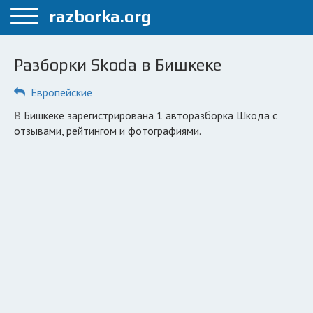
Меню
razborka.org
Главная
Разборки Skoda в Бишкеке
Бишкек
Европейские
ПОЛЬЗОВАТЕЛЯМ
в Бишкеке зарегистрирована 1 авторазборка Шкода с
Каталог разборок
отзывами, рейтингом и фотографиями.
Вопрос автоюристу
Поиск деталей
КОМПАНИЯМ
Личный кабинет
Добавить компанию
Добавить авто в разбор