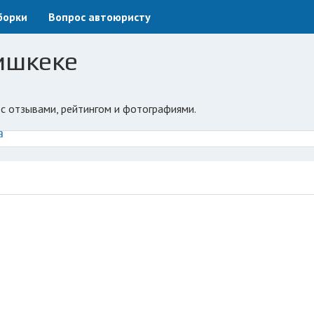
борки
Вопрос автоюристу
ишкеке
 с отзывами, рейтингом и фотографиями.
а