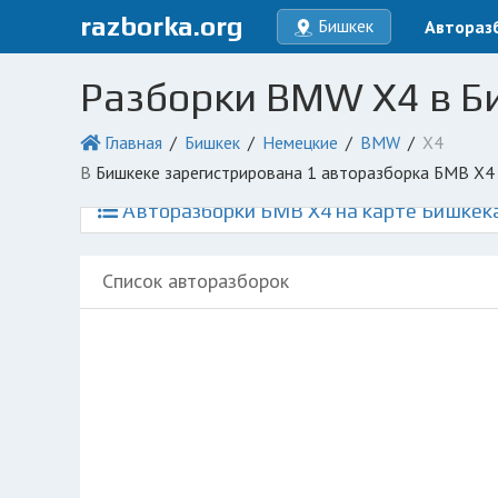
razborka.org
Бишкек
Автораз
Разборки BMW X4 в Б
Главная
Бишкек
Немецкие
BMW
X4
в Бишкеке зарегистрирована 1 авторазборка БМВ Х4
Авторазборки БМВ Х4 на карте Бишкек
Список авторазборок