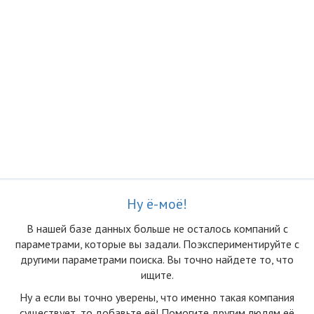
Ну ё-моё!
В нашей базе данных больше не осталоcь компаний с
параметрами, которые вы задали. Поэкспериментируйте с
другими параметрами поиска. Вы точно найдете то, что
ищите.
Ну а если вы точно уверены, что именно такая компания
существует, то добавьте её! Помогите другим людям её