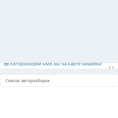
Разместить рекламу
Техподдержка
© 2026 Все права защищены
Авторазборки БМВ М2 на карте Бишкека
Список авторазборок