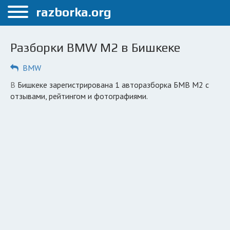
Меню
razborka.org
Главная
Разборки BMW M2 в Бишкеке
Бишкек
BMW
ПОЛЬЗОВАТЕЛЯМ
в Бишкеке зарегистрирована 1 авторазборка БМВ М2 с
Каталог разборок
отзывами, рейтингом и фотографиями.
Вопрос автоюристу
Поиск деталей
КОМПАНИЯМ
Личный кабинет
Добавить компанию
Добавить авто в разбор