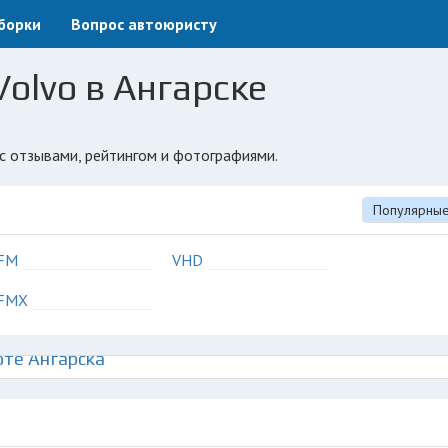
борки
Вопрос автоюристу
olvo в Ангарске
 с отзывами, рейтингом и фотографиями.
Популярны
FM
VHD
FMX
рте Ангарска