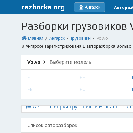
razborka.org
Ангарск
Автораз
Разборки грузовиков V
Главная
Ангарск
Грузовики
Volvo
в Ангарске зарегистрирована 1 авторазборка Вольво
Volvo
Выберите модель
F
FH
FE
FL
Авторазборки грузовиков Вольво на ка
Список авторазборок