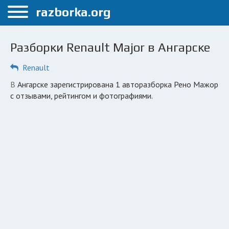
Меню
razborka.org
Главная
Разборки Renault Major в Ангарске
Ангарск
Renault
ПОЛЬЗОВАТЕЛЯМ
в Ангарске зарегистрирована 1 авторазборка Рено Мажор
Каталог разборок
с отзывами, рейтингом и фотографиями.
Вопрос автоюристу
Поиск деталей
КОМПАНИЯМ
Личный кабинет
Добавить компанию
Добавить авто в разбор