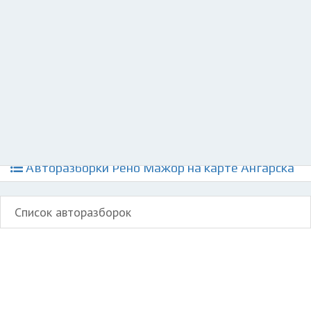
Разместить рекламу
Техподдержка
© 2026 Все права защищены
Авторазборки Рено Мажор на карте Ангарска
Список авторазборок