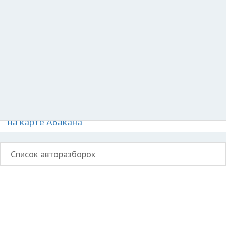
Разместить рекламу
Техподдержка
© 2026 Все права защищены
Авторазборки немецких автомобилей Робур
на карте Абакана
Список авторазборок