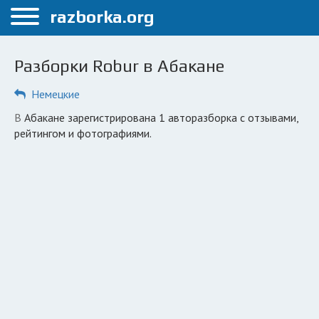
Меню
razborka.org
Главная
Разборки Robur в Абакане
Абакан
Немецкие
ПОЛЬЗОВАТЕЛЯМ
в Абакане зарегистрирована 1 авторазборка с отзывами,
Каталог разборок
рейтингом и фотографиями.
Вопрос автоюристу
Поиск деталей
КОМПАНИЯМ
Личный кабинет
Добавить компанию
Добавить авто в разбор