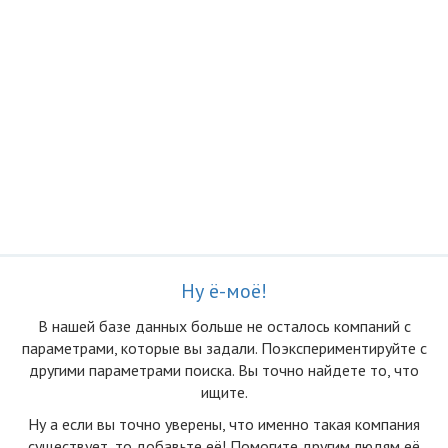
Ну ё-моё!
В нашей базе данных больше не осталоcь компаний с
параметрами, которые вы задали. Поэкспериментируйте с
другими параметрами поиска. Вы точно найдете то, что
ищите.
Ну а если вы точно уверены, что именно такая компания
существует, то добавьте её! Помогите другим людям её